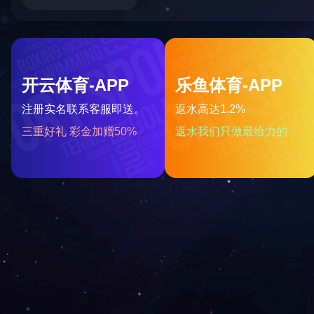
可以与我们的团队成员取得联系。
现在联系我们
在线留言