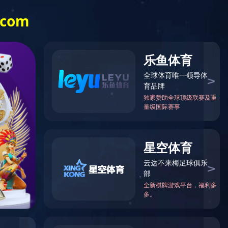
Language
火狐官网
资源
关于我们
联系我们
Recommended
News
压力变送器
核电装备