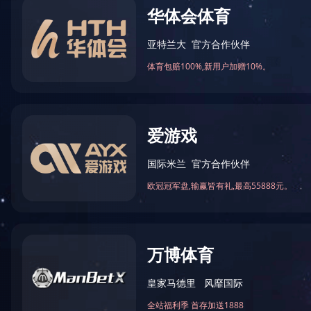
Previous page
None