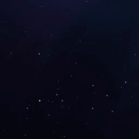
在线留言
提交
Copyri