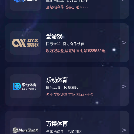
了解更多
准化、国际化运营为基础，持续提升全球市场可信度与竞争
力。依托金属密封圈在极端工况下的核心优势，公司将进一步
拓展全球产业链合作，为航空航天、石油化工等高端领域提供
更可靠的密封产品与服务。
2026-02-26
火狐官网-火狐(中国)一站式服务官网开工大吉，新程再启共赴新程！
新春伊始，万象更新！尚固（上海）工业科技于2026年2月25
日正式开工。过去一年，公司深耕金属密封圈研发生产，产品
广泛应用于石化、航天、汽车等领域，远销海内外，获客户高
了解更多
度认可。新的一年，我们将坚守品质、持续创新，以更昂扬的
姿态迎接机遇与挑战，携手合作伙伴，共拓密封领域新辉煌！
2026-02-09
尚固(上海)工业科技有限公司2025年春节放假通知