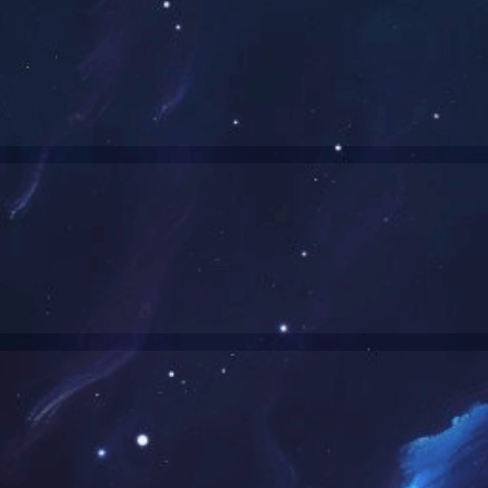
Ne
金属密封解决方案：
Back to list