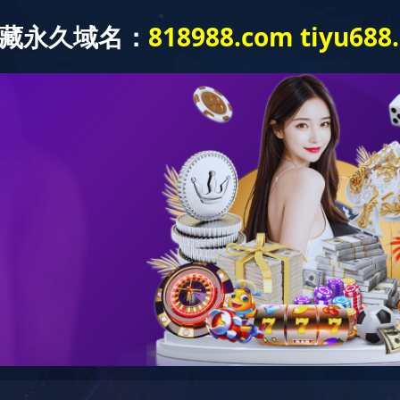
官网-火狐(中国)一站式服务官网
产品中心
应用案例
门