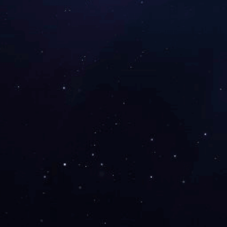
在线留言
提交
Copyri