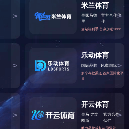
xt Page
氧阀-LNG阀用金属密封圈
注塑成型
充气型金属空心O型圈
Sonkit:可控核聚变用全金属密封圈
刀口密封圈
Service Hotline
400 7167 800
info@maranatha-bpc.com
手机
微信