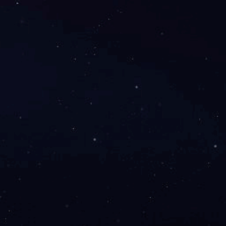
800
公众号
号4幢（D栋）
ed 备案号：